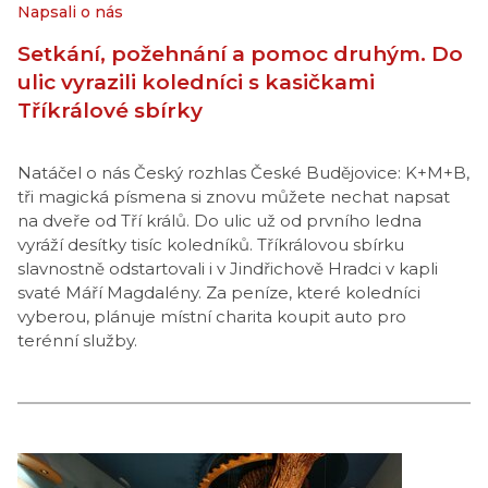
Napsali o nás
Setkání, požehnání a pomoc druhým. Do
ulic vyrazili koledníci s kasičkami
Tříkrálové sbírky
Natáčel o nás Český rozhlas České Budějovice: K+M+B,
tři magická písmena si znovu můžete nechat napsat
na dveře od Tří králů. Do ulic už od prvního ledna
vyráží desítky tisíc koledníků. Tříkrálovou sbírku
slavnostně odstartovali i v Jindřichově Hradci v kapli
svaté Máří Magdalény. Za peníze, které koledníci
vyberou, plánuje místní charita koupit auto pro
terénní služby.