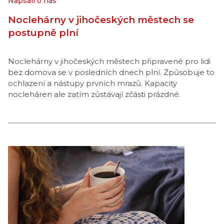
Napsali o nás
Noclehárny v jihočeských městech se
postupně plní
Noclehárny v jihočeských městech připravené pro lidi
bez domova se v posledních dnech plní. Způsobuje to
ochlazení a nástupy prvních mrazů. Kapacity
nocleháren ale zatím zůstávají zčásti prázdné.