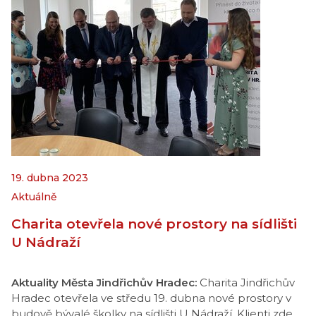
19. dubna 2023
Aktuálně
Charita otevřela nové prostory na sídlišti
U Nádraží
Aktuality Města Jindřichův Hradec:
Charita Jindřichův
Hradec otevřela ve středu 19. dubna nové prostory v
budově bývalé školky na sídlišti U Nádraží. Klienti zde