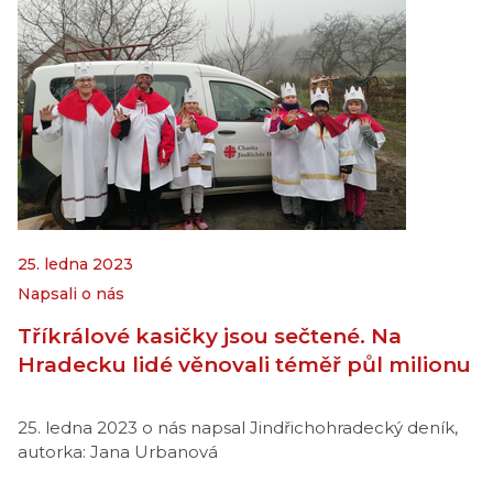
25. ledna 2023
Napsali o nás
Tříkrálové kasičky jsou sečtené. Na
Hradecku lidé věnovali téměř půl milionu
25. ledna 2023 o nás napsal Jindřichohradecký deník,
autorka: Jana Urbanová