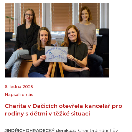
6. ledna 2025
Napsali o nás
Charita v Dačicích otevřela kancelář pro
rodiny s dětmi v těžké situaci
JINDŘICHOHRADECKÝ deník.cz:
Charita Jindřichův