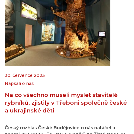
30. července 2023
Napsali o nás
Na co všechno museli myslet stavitelé
rybníků, zjistily v Třeboni společně české
a ukrajinské děti
Český rozhlas České Budějovice o nás natáčel a