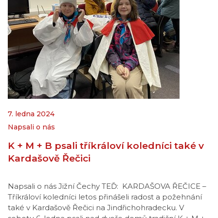
7. ledna 2024
Napsali o nás
K + M + B psali tříkráloví koledníci také v
Kardašově Řečici
Napsali o nás Jižní Čechy TEĎ: KARDAŠOVA ŘEČICE –
Tříkráloví koledníci letos přinášeli radost a požehnání
také v Kardašově Řečici na Jindřichohradecku. V