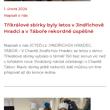
1. února 2024
Napsali o nás
Tříkrálové sbírky byly letos v Jindřichově
Hradci a v Táboře rekordně úspěšné
Napsali o nás JCTEĎ.cz: JINDŘICHŮV HRADEC,
TÁBOR – V Charitě Jindřichův Hradec se letos v rámci
Tříkrálové sbírky vybralo o téměř 150 tisíc korun víc než
v loňském roce. Podobný nárůst očekávají i v Charitě
Tábor. Navíc sbírky ještě nekončí, lidé můžou on-line
přispívat až do konce ledna.