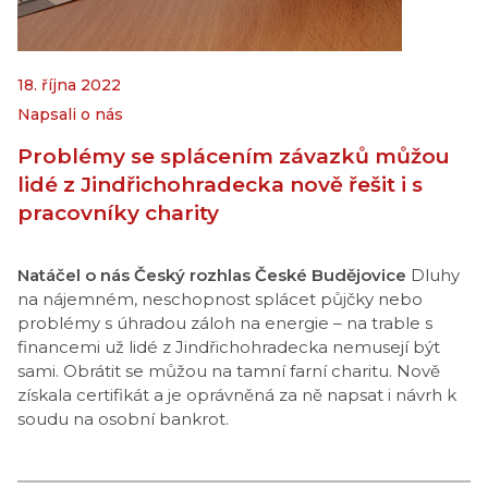
18. října 2022
Napsali o nás
Problémy se splácením závazků můžou
lidé z Jindřichohradecka nově řešit i s
pracovníky charity
Natáčel o nás Český rozhlas České Budějovice
Dluhy
na nájemném, neschopnost splácet půjčky nebo
problémy s úhradou záloh na energie – na trable s
financemi už lidé z Jindřichohradecka nemusejí být
sami. Obrátit se můžou na tamní farní charitu. Nově
získala certifikát a je oprávněná za ně napsat i návrh k
soudu na osobní bankrot.