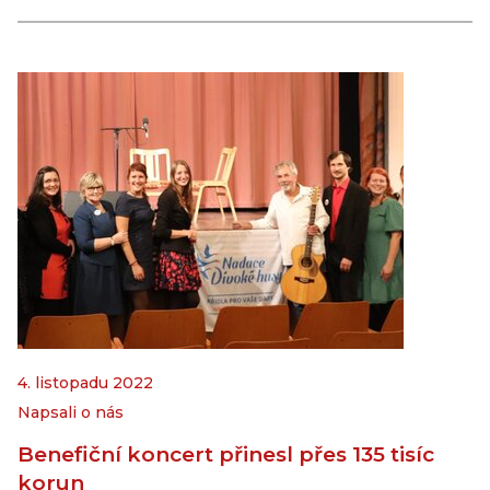
4. listopadu 2022
Napsali o nás
Benefiční koncert přinesl přes 135 tisíc
korun