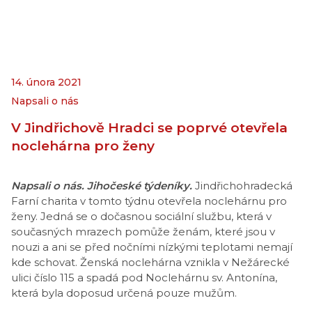
14. února 2021
Napsali o nás
V Jindřichově Hradci se poprvé otevřela
noclehárna pro ženy
Napsali o nás. Jihočeské týdeníky.
Jindřichohradecká
Farní charita v tomto týdnu otevřela noclehárnu pro
ženy. Jedná se o dočasnou sociální službu, která v
současných mrazech pomůže ženám, které jsou v
nouzi a ani se před nočními nízkými teplotami nemají
kde schovat. Ženská noclehárna vznikla v Nežárecké
ulici číslo 115 a spadá pod Noclehárnu sv. Antonína,
která byla doposud určená pouze mužům.