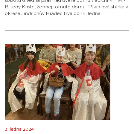
sobotu 6. ledna psali nad dveře domů tradiční K + M +
B, tedy Kriste, žehnej tomuto domu. Tříkrálová sbírka v
okrese Jindřichův Hradec trvá do 14. ledna.
3. ledna 2024