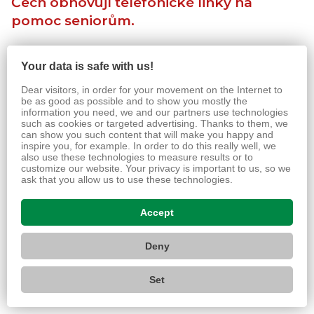
Čech obnovují telefonické linky na
pomoc seniorům.
Napsali o nás. Český rozhlas - České Budějovice.
Your data is safe with us!
Města a humanitární organizace na jihu Čech obnovují
Dear visitors, in order for your movement on the Internet to
telefonické linky na pomoc seniorům. Nabízí nákupy i
be as good as possible and to show you mostly the
psychologickou pomoc.
information you need, we and our partners use technologies
such as cookies or targeted advertising. Thanks to them, we
can show you such content that will make you happy and
Jihočeská města a obce a také humanitární
inspire you, for example. In order to do this really well, we
organizace obnovují po půl roce svoje telefonní linky
also use these technologies to measure results or to
na pomoc seniorům. Lidé se na ně mohou obrátit,
customize our website. Your privacy is important to us, so we
ask that you allow us to use these technologies.
pokud se neorientují v současné koronavirové situaci,
potřebují pomoct s nákupem nebo si popovídat
Accept
s psychologem.
Deny
Set