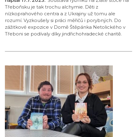
napsal 17.7. 2023:
Soustava rybníků na Zlaté stoce na
Třeboňsku je tak trochu alchymie. Děti z
nízkoprahového centra a z Ukrajiny už tomu ale
rozumí. Vyzkoušely si práci měřičů i porybných. Do
zážitkové expozice v Domě Štěpánka Netolického v
Třeboni se podívaly díky jindřichohradecké charitě.