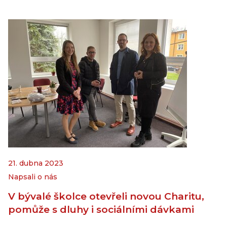
21. dubna 2023
Napsali o nás
V bývalé školce otevřeli novou Charitu,
pomůže s dluhy i sociálními dávkami