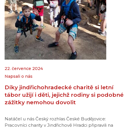
22. července 2024
Napsali o nás
Díky jindřichohradecké charitě si letní
tábor užijí i děti, jejichž rodiny si podobné
zážitky nemohou dovolit
Natáčel u nás Český rozhlas České Budějovice:
Pracovníci charity v Jindřichově Hradci připravili na